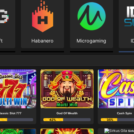
ft
Habanero
Microgaming
I
lassic Slot 777
God Of Wealth
Cash Spin
42%
35%
Sirk