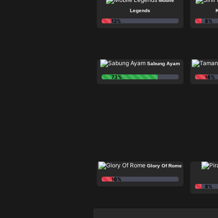
Mobile
Legends
12%
8%
Sabung Ayam
73%
16%
Glory Of Rome
16%
8%