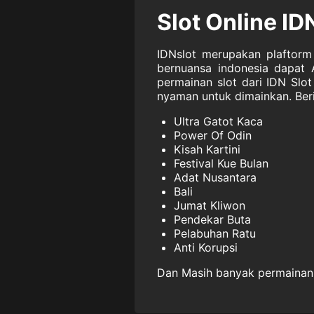
Slot Online ID
IDNslot merupakan plaftorm
bernuansa indonesia dapat 
permainan slot dari IDN Slo
nyaman untuk dimainkan. Beri
Ultra Gatot Kaca
Power Of Odin
Kisah Kartini
Festival Kue Bulan
Adat Nusantara
Bali
Jumat Kliwon
Pendekar Buta
Pelabuhan Ratu
Anti Korupsi
Dan Masih banyak permainan s