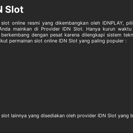
N Slot
 slot online resmi yang dikembangkan oleh IDNPLAY, pi
Anda mainkan di Provider IDN Slot. Hanya kurun waktu 
t berkembang dengan pesat karena dilengkapi sistem tek
kut permainan slot online IDN Slot yang paling populer :
lot lainnya yang disediakan oleh provider IDN Slot yang 