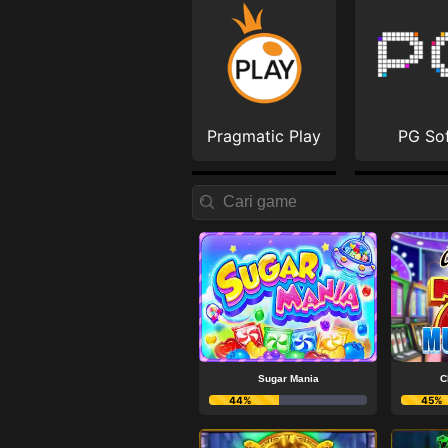
Pragmatic Play
PG So
Sugar Mania
C
44%
45%