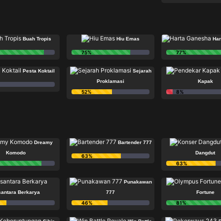
Buah Tropis
Hiu Emas
Har
75%
77%
Pesta Koktail
Sejarah
Proklamasi
Kapak
52%
8%
Dreamy
Bartender 777
Komodo
Dangdut
63%
63%
Punakawan
antara Berkarya
777
Fortune
46%
81%